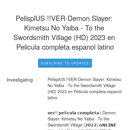
PelisplUS !!VER-Demon Slayer: 
Kimetsu No Yaiba - To the 
Swordsmith Village (HD) 2023 en 
Pelicula completa espanol latino
SUBSCRIBE TO UPDATES
Investigating
PelisplUS !!VER-Demon Slayer: Kimetsu 
No Yaiba - To the Swordsmith Village 
(HD) 2023 en Pelicula completa espanol 
latino
𝘃𝗲𝗿!! 𝗽𝗲𝗹í𝗰𝘂𝗹𝗮 𝗰𝗼𝗺𝗽𝗹𝗲𝘁𝗮 | Demon 
Slayer: Kimetsu No Yaiba - To the 
Swordsmith Village {𝟮𝟬𝟮𝟮} 𝗼𝗡𝗟𝗜𝗡𝗘 